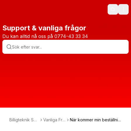
Search
Ope
Support & vanliga frågor
Du kan alltid nå oss på 0774-43 33 34
Billigteknik Sup
Vanliga Frå
När kommer min beställnin
port
gor
g fram?