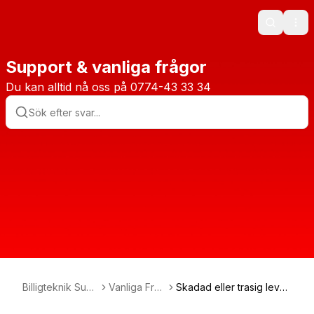
Search
Ope
Support & vanliga frågor
Du kan alltid nå oss på 0774-43 33 34
Billigteknik Sup
Vanliga Fråg
Skadad eller trasig lever
port
or
ans?