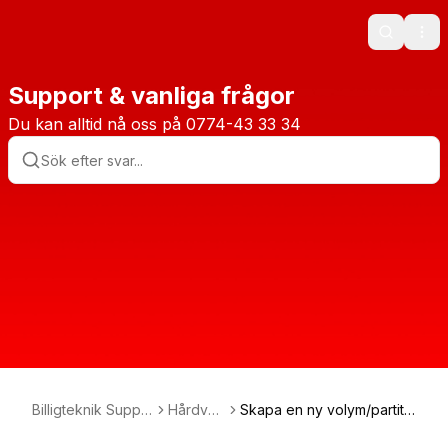
Search
Ope
Support & vanliga frågor
Du kan alltid nå oss på 0774-43 33 34
Billigteknik Suppo
Hårdvar
Skapa en ny volym/partitio
rt
a
n